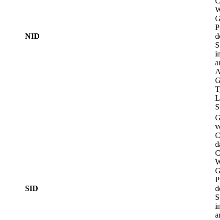
C
W
G
P
NID
d
S
i
a
A
G
T
L
S
G
v
C
d
C
W
G
P
SID
d
S
i
a