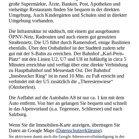
große Supermärkte, Ärzte, Banken, Post, Apotheken und
vielseitige Restaurants finden Sie bequem in der direkten
Umgebung. Auch Kindergärten und Schulen sind in direkter
Umgebung vorhanden.
Die Infrastruktur ist städtisch, mit einem gut ausgebauten
ÖPNV-Netz, Radrouten und auch einem gut genutzten
Straßennetz. Die U5 führt durch Ramersdorf, einige Buslinien
ebenfalls. Über den Ostbahnhof ist der Stadtteil zudem sehr
gut mit der S-Bahn zu erreichen. Der Bahnhof „Karl-Preis-
Platz“ mit den Linien U2, U7 und U8 ist fußläufig in circa 5
Minuten erreichbar und verfügt über eine direkte Verbindung
zu Hauptbahnhof und Messestadt Ost. Der Bahnhof
„Innsbrucker Ring“ ist in rund 10 Min. zu Fuß erreicht und
verbindet mit der U5 zusätzlich die „Theresienwiese“
(Oktoberfest).
Die Auffahrt auf die Autobahn A8 ist nur ca. 1 km mit dem
Auto entfernt. Von hier an gelangen Sie bequem und schnell
in das Alpenvorland (u.a. Tegernsee, Schliersee) und nach
Salzburg.
Wenn Sie die Immobilien-Karte anzeigen, übertragen Sie
Daten an Google Maps (
Datenschutzerklärung
).
Sie aktivieren damit auch die Google Adressvervollständigung in der