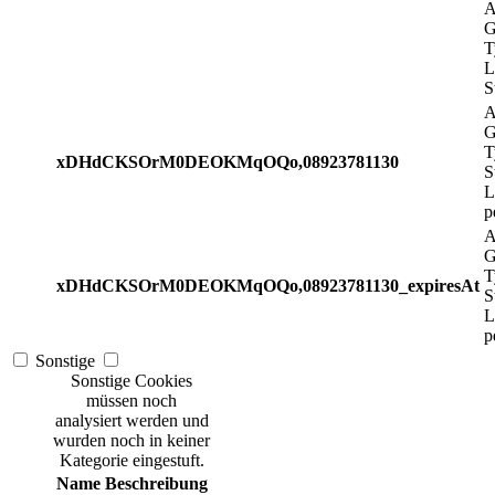
A
G
T
L
S
A
G
T
xDHdCKSOrM0DEOKMqOQo,08923781130
S
L
p
A
G
T
xDHdCKSOrM0DEOKMqOQo,08923781130_expiresAt
S
L
p
Sonstige
Sonstige Cookies
müssen noch
analysiert werden und
wurden noch in keiner
Kategorie eingestuft.
Name
Beschreibung