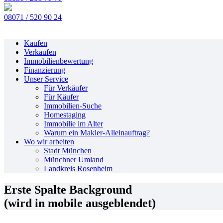
08071 / 520 90 24
Kaufen
Verkaufen
Immobilienbewertung
Finanzierung
Unser Service
Für Verkäufer
Für Käufer
Immobilien-Suche
Homestaging
Immobilie im Alter
Warum ein Makler-Alleinauftrag?
Wo wir arbeiten
Stadt München
Münchner Umland
Landkreis Rosenheim
Erste Spalte Background
(wird in mobile ausgeblendet)