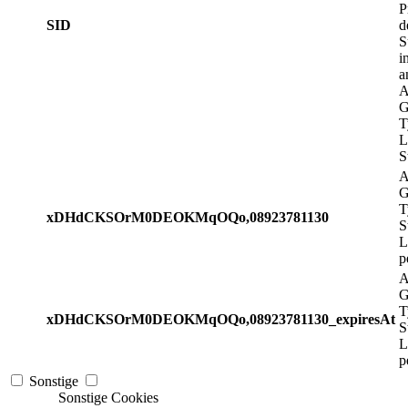
P
SID
d
S
i
a
A
G
T
L
S
A
G
T
xDHdCKSOrM0DEOKMqOQo,08923781130
S
L
p
A
G
T
xDHdCKSOrM0DEOKMqOQo,08923781130_expiresAt
S
L
p
Sonstige
Sonstige Cookies