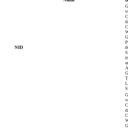
G
v
C
d
C
W
G
P
NID
d
S
i
a
A
G
T
L
S
G
v
C
d
C
W
G