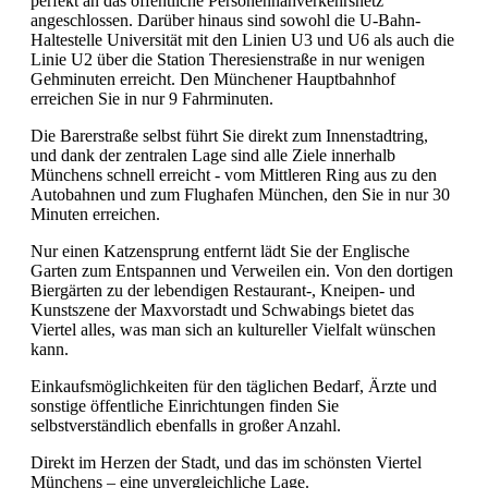
perfekt an das öffentliche Personennahverkehrsnetz
angeschlossen. Darüber hinaus sind sowohl die U-Bahn-
Haltestelle Universität mit den Linien U3 und U6 als auch die
Linie U2 über die Station Theresienstraße in nur wenigen
Gehminuten erreicht. Den Münchener Hauptbahnhof
erreichen Sie in nur 9 Fahrminuten.
Die Barerstraße selbst führt Sie direkt zum Innenstadtring,
und dank der zentralen Lage sind alle Ziele innerhalb
Münchens schnell erreicht - vom Mittleren Ring aus zu den
Autobahnen und zum Flughafen München, den Sie in nur 30
Minuten erreichen.
Nur einen Katzensprung entfernt lädt Sie der Englische
Garten zum Entspannen und Verweilen ein. Von den dortigen
Biergärten zu der lebendigen Restaurant-, Kneipen- und
Kunstszene der Maxvorstadt und Schwabings bietet das
Viertel alles, was man sich an kultureller Vielfalt wünschen
kann.
Einkaufsmöglichkeiten für den täglichen Bedarf, Ärzte und
sonstige öffentliche Einrichtungen finden Sie
selbstverständlich ebenfalls in großer Anzahl.
Direkt im Herzen der Stadt, und das im schönsten Viertel
Münchens – eine unvergleichliche Lage.