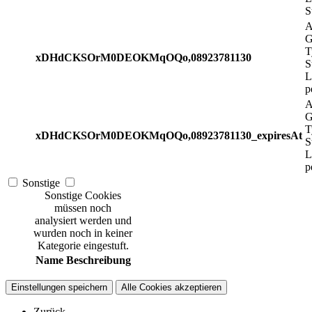
S
A
G
T
xDHdCKSOrM0DEOKMqOQo,08923781130
S
L
p
A
G
T
xDHdCKSOrM0DEOKMqOQo,08923781130_expiresAt
S
L
p
Sonstige
Sonstige Cookies
müssen noch
analysiert werden und
wurden noch in keiner
Kategorie eingestuft.
Name
Beschreibung
Einstellungen speichern
Alle Cookies akzeptieren
Zurück