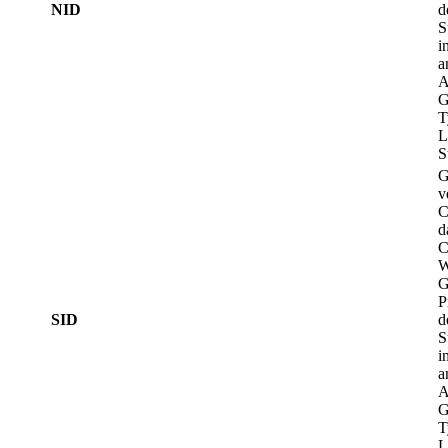
NID
d
S
i
a
A
G
T
L
S
G
v
C
d
C
W
G
P
SID
d
S
i
a
A
G
T
L