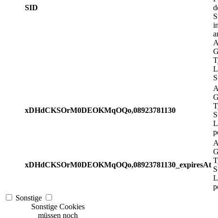
SID
d
S
i
a
A
G
T
L
S
A
G
T
xDHdCKSOrM0DEOKMqOQo,08923781130
S
L
p
A
G
T
xDHdCKSOrM0DEOKMqOQo,08923781130_expiresAt
S
L
p
Sonstige
Sonstige Cookies
müssen noch