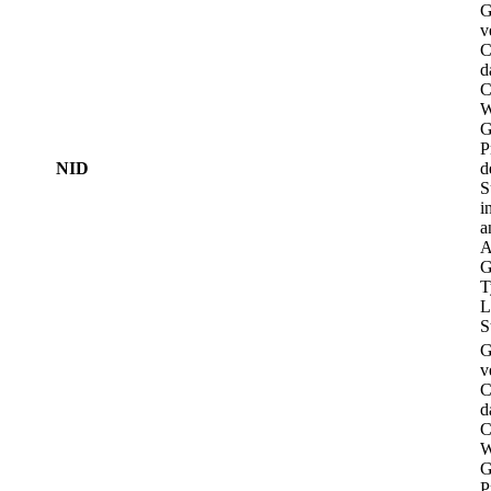
G
v
C
d
C
W
G
P
NID
d
S
i
a
A
G
T
L
S
G
v
C
d
C
W
G
P