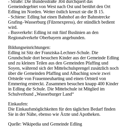
- Straße: Die Bundesstraße 304 durchquert das
Gemeindegebiet von West nach Ost und berührt den Ort
Edling im Norden. Weiter östlich kreuzt sie die B 15.
- Schiene: Edling hat einen Bahnhof an der Bahnstrecke
Grafing–Wasserburg (Filzenexpress), der stündlich bedient
wird.
- Busverkehr: Edling ist mit fünf Buslinien an den
Regionalverkehr Oberbayern angebunden.
Bildungseinrichtungen:
Edling ist Sitz der Franziska-Lechner-Schule. Die
Grundschule dort besuchen Kinder aus der Gemeinde Edling
und zu kleinen Teilen aus den Gemeinden Pfaffing und
Soyen, während sich der Mittelschulsprengel zusätzlich noch
über die Gemeinden Pfaffing und Albaching sowie zwei
Ortsteile von Frauenneuharting und einen Ortsteil von
Emmering erstreckt. Zusammen besuchen knapp 400 Kinder
in Edling die Schule. Die Mittelschule ist Mitglied im
Schulverbund „Wasserburger Land“
Einkaufen:
Die Einkaufsmöglichkeiten für den täglichen Bedarf finden
Sie in der Nähe, ebenso wie Ärzte und Apotheken.
Quelle: Wikipedia und Gemeinde Edling