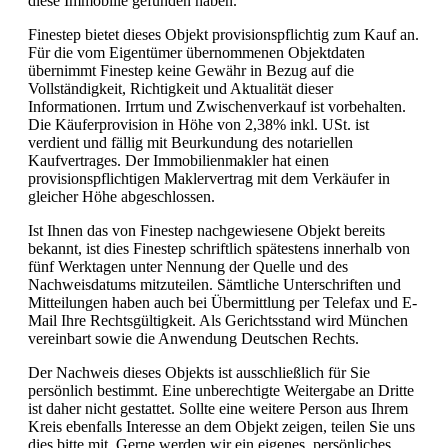
diese Immobilie gefunden haben.
Finestep bietet dieses Objekt provisionspflichtig zum Kauf an.
Für die vom Eigentümer übernommenen Objektdaten
übernimmt Finestep keine Gewähr in Bezug auf die
Vollständigkeit, Richtigkeit und Aktualität dieser
Informationen. Irrtum und Zwischenverkauf ist vorbehalten.
Die Käuferprovision in Höhe von 2,38% inkl. USt. ist
verdient und fällig mit Beurkundung des notariellen
Kaufvertrages. Der Immobilienmakler hat einen
provisionspflichtigen Maklervertrag mit dem Verkäufer in
gleicher Höhe abgeschlossen.
Ist Ihnen das von Finestep nachgewiesene Objekt bereits
bekannt, ist dies Finestep schriftlich spätestens innerhalb von
fünf Werktagen unter Nennung der Quelle und des
Nachweisdatums mitzuteilen. Sämtliche Unterschriften und
Mitteilungen haben auch bei Übermittlung per Telefax und E-
Mail Ihre Rechtsgültigkeit. Als Gerichtsstand wird München
vereinbart sowie die Anwendung Deutschen Rechts.
Der Nachweis dieses Objekts ist ausschließlich für Sie
persönlich bestimmt. Eine unberechtigte Weitergabe an Dritte
ist daher nicht gestattet. Sollte eine weitere Person aus Ihrem
Kreis ebenfalls Interesse an dem Objekt zeigen, teilen Sie uns
dies bitte mit. Gerne werden wir ein eigenes, persönliches