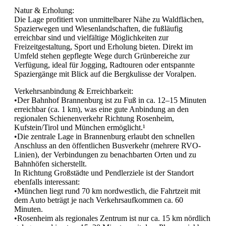
Natur & Erholung:
Die Lage profitiert von unmittelbarer Nähe zu Waldflächen,
Spazierwegen und Wiesenlandschaften, die fußläufig
erreichbar sind und vielfältige Möglichkeiten zur
Freizeitgestaltung, Sport und Erholung bieten. Direkt im
Umfeld stehen gepflegte Wege durch Grünbereiche zur
Verfügung, ideal für Jogging, Radtouren oder entspannte
Spaziergänge mit Blick auf die Bergkulisse der Voralpen.
Verkehrsanbindung & Erreichbarkeit:
•Der Bahnhof Brannenburg ist zu Fuß in ca. 12–15 Minuten
erreichbar (ca. 1 km), was eine gute Anbindung an den
regionalen Schienenverkehr Richtung Rosenheim,
Kufstein/Tirol und München ermöglicht.¹
•Die zentrale Lage in Brannenburg erlaubt den schnellen
Anschluss an den öffentlichen Busverkehr (mehrere RVO-
Linien), der Verbindungen zu benachbarten Orten und zu
Bahnhöfen sicherstellt.
In Richtung Großstädte und Pendlerziele ist der Standort
ebenfalls interessant:
•München liegt rund 70 km nordwestlich, die Fahrtzeit mit
dem Auto beträgt je nach Verkehrsaufkommen ca. 60
Minuten.
•Rosenheim als regionales Zentrum ist nur ca. 15 km nördlich