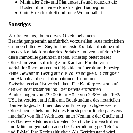
Minimaler Zeit- und Planungsaufwand reduziert die
Kosten, durch einen kurzfristigen Baubeginn
Gute Erreichbarkeit und hohe Wohnqualität
Sonstiges
Wir freuen uns, Ihnen dieses Objekt bei einem
Besichtigungstermin ausführlich vorzustellen. Aus rechtlichen
Gründen bitten wir Sie, für Ihre erste Kontaktaufnahme mit
uns das Kontaktformular des Portals zu nutzen, auf dem Sie
diese Immobilie gefunden haben. Finestep bietet dieses
Objekt provisionspflichtig zum Kauf an. Für die vom
Verkäufer übernommenen Objektdaten übernimmt Finestep
keine Gewähr in Bezug auf die Vollständigkeit, Richtigkeit
und Aktualität dieser Informationen. Irrtum und
Zwischenverkauf ist vorbehalten. Die Käuferprovision auf
den Grundstücksanteil inkl. der bereits erbrachten
Bauleistungen von 229.000€ in Höhe von 2,38% inkl. 19%
USt. ist verdient und fällig mit Beurkundung des notariellen
Kaufvertrages. Ist Ihnen das von Finestep nachgewiesene
Objekt bereits bekannt, ist dies Finestep schriftlich spätestens
innerhalb von fünf Werktagen unter Nennung der Quelle und
des Nachweisdatums mitzuteilen. Sämtliche Unterschriften
und Mitteilungen haben auch bei Übermittlung per Telefax
und E-Mail Ihre Rechtsgültigkeit. Als Gerichtsstand wird