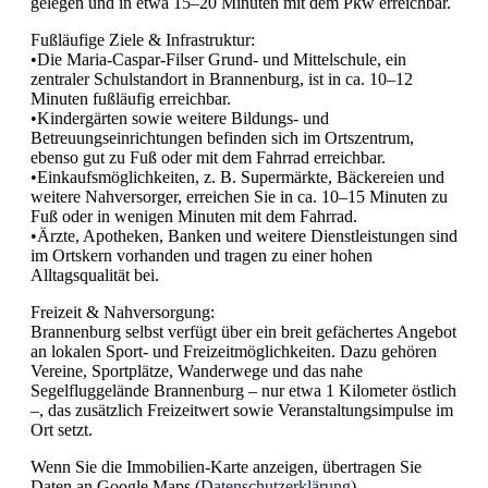
gelegen und in etwa 15–20 Minuten mit dem Pkw erreichbar.
Fußläufige Ziele & Infrastruktur:
•Die Maria-Caspar-Filser Grund- und Mittelschule, ein
zentraler Schulstandort in Brannenburg, ist in ca. 10–12
Minuten fußläufig erreichbar.
•Kindergärten sowie weitere Bildungs- und
Betreuungseinrichtungen befinden sich im Ortszentrum,
ebenso gut zu Fuß oder mit dem Fahrrad erreichbar.
•Einkaufsmöglichkeiten, z. B. Supermärkte, Bäckereien und
weitere Nahversorger, erreichen Sie in ca. 10–15 Minuten zu
Fuß oder in wenigen Minuten mit dem Fahrrad.
•Ärzte, Apotheken, Banken und weitere Dienstleistungen sind
im Ortskern vorhanden und tragen zu einer hohen
Alltagsqualität bei.
Freizeit & Nahversorgung:
Brannenburg selbst verfügt über ein breit gefächertes Angebot
an lokalen Sport- und Freizeitmöglichkeiten. Dazu gehören
Vereine, Sportplätze, Wanderwege und das nahe
Segelfluggelände Brannenburg – nur etwa 1 Kilometer östlich
–, das zusätzlich Freizeitwert sowie Veranstaltungsimpulse im
Ort setzt.
Wenn Sie die Immobilien-Karte anzeigen, übertragen Sie
Daten an Google Maps (
Datenschutzerklärung
).