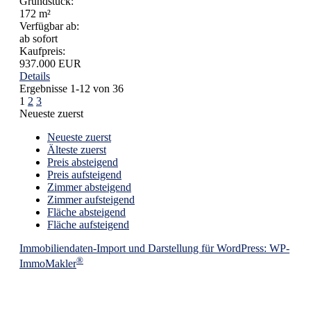
Grundstück:
172 m²
Verfügbar ab:
ab sofort
Kaufpreis:
937.000 EUR
Details
Ergebnisse 1-12 von 36
1
2
3
Neueste zuerst
Neueste zuerst
Älteste zuerst
Preis absteigend
Preis aufsteigend
Zimmer absteigend
Zimmer aufsteigend
Fläche absteigend
Fläche aufsteigend
Immobiliendaten-Import und Darstellung für WordPress: WP-
®
ImmoMakler