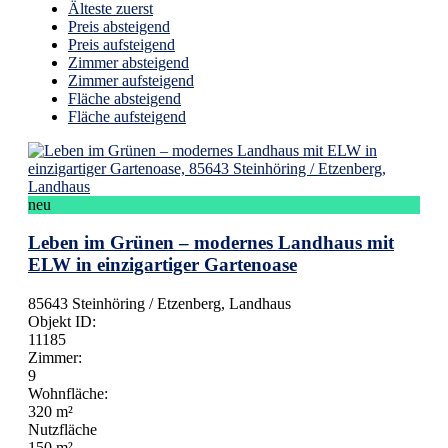
Älteste zuerst
Preis absteigend
Preis aufsteigend
Zimmer absteigend
Zimmer aufsteigend
Fläche absteigend
Fläche aufsteigend
neu
Leben im Grünen – modernes Landhaus mit
ELW in einzigartiger Gartenoase
85643 Steinhöring / Etzenberg, Landhaus
Objekt ID:
11185
Zimmer:
9
Wohnfläche:
320 m²
Nutzfläche
150 m²